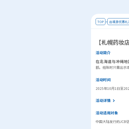
TOP
>
出境游优惠礼
【札幌药妆店
活动简介
在北海道与冲绳地区
额。结账时只需出示本
活动时间
2025年10月1日至20
活动详情
活动适用对象
中国大陆发行的JCB