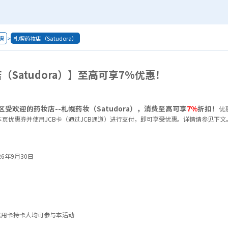
遇
>
札幌药妆店（Satudora）
（Satudora）】至高可享7%优惠！
受欢迎的药妆店--札幌药妆（Satudora），消费至高可享
7%
折扣！
优
页优惠券并使用JCB卡（通过JCB通道）进行支付，即可享受优惠。详情请参见下文
26年9月30日
信用卡持卡人均可参与本活动